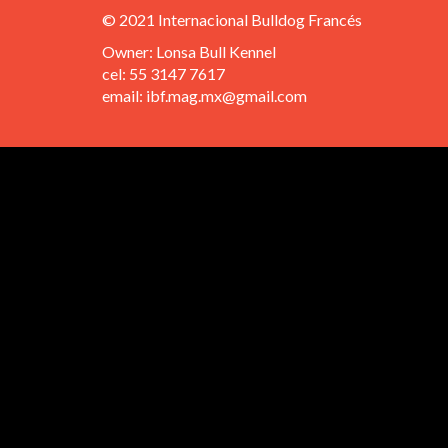
© 2021 Internacional Bulldog Francés
Owner: Lonsa Bull Kennel
cel: 55 3147 7617
email: ibf.mag.mx@gmail.com