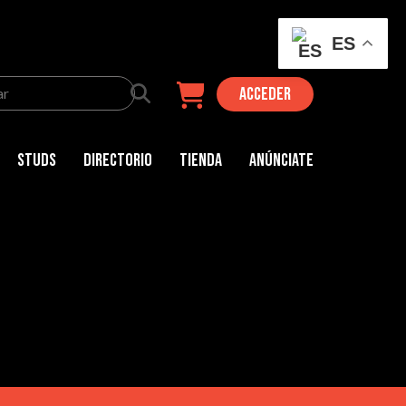
ES
Acceder
x
Buscar
por:
Studs
Directorio
Tienda
Anúnciate